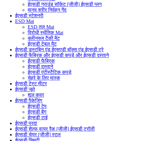
ईएसडी ग्राउंड सॉकेट [जीजी] ईएसडी प्लग
मानव शरीर निर्वहन गेंद
ईएसडी स्टेशनरी
ESD Mat
ESD तल Mat
विरोधी स्थैतिक Mat
क्लीनरूम टैकी मैट
ईएसडी टेबल मैट
ईएसडी डस्टबिन एंड ईएसएडी बॉक्स एंड ईएसडी ट्रे
ईएसडी फैब्रिक और ईएसडी कपड़े और ईएसडी दस्ताने
ईएसडी फैब्रिक
ईएसडी दस्ताने
ईएसडी एंटीस्टैटिक कपड़े
चेहरे के लिए मास्क
ईएसडी टेस्ट मीटर
ईएसडी जूते
शूज़ कवर
ईएसडी पैकेजिंग
ईएसडी टेप
ईएसडी बैग
ईएसडी टाई
ईएसडी परदा
ईएसडी शेल्फ वायर रैक [जीजी] ईएसडी ट्रॉली
ईएसडी चेयर [जीजी] स्टूल
ईएसडी चिमटी