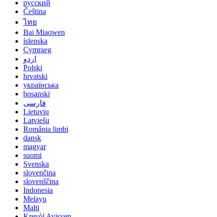
русский
Čeština
ไทย
Bai Miaowen
íslenska
Cymraeg
اردو
Polski
hrvatski
українська
bosanski
فارسی
Lietuvių
Latviešu
România limbi
dansk
magyar
suomi
Svenska
slovenčina
slovenščina
Indonesia
Melayu
Malti
Kreyòl Ayisyen