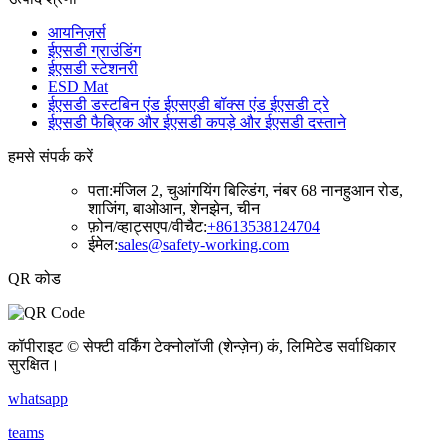
आयनिज़र्स
ईएसडी ग्राउंडिंग
ईएसडी स्टेशनरी
ESD Mat
ईएसडी डस्टबिन एंड ईएसएडी बॉक्स एंड ईएसडी ट्रे
ईएसडी फैब्रिक और ईएसडी कपड़े और ईएसडी दस्ताने
हमसे संपर्क करें
पता:
मंजिल 2, चुआंगयिंग बिल्डिंग, नंबर 68 नानहुआन रोड,
शाजिंग, बाओआन, शेनझेन, चीन
फ़ोन/व्हाट्सएप/वीचैट:
+8613538124704
ईमेल:
sales@safety-working.com
QR कोड
कॉपीराइट © सेफ्टी वर्किंग टेक्नोलॉजी (शेन्ज़ेन) कं, लिमिटेड सर्वाधिकार
सुरक्षित।
whatsapp
teams