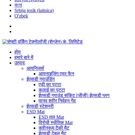
বাংলা
Srbija jezik (latinica)
O'zbek
होम
हमारे बारे में
उत्पाद
आयनिज़र्स
आयनाइजिंग एयर फैन
ईएसडी ग्राउंडिंग
एड़ी का पट्टा
कलाई का पट्टा
ईएसडी ग्राउंड सॉकेट [जीजी] ईएसडी प्लग
मानव शरीर निर्वहन गेंद
ईएसडी स्टेशनरी
ESD Mat
ESD तल Mat
विरोधी स्थैतिक Mat
क्लीनरूम टैकी मैट
ईएसडी टेबल मैट