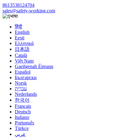
8613538124704
sales@safety-working.com
भाषा
हिंदी
English
Eesti
Ελληνικά
日本語
Català
Việt Nam
Gaeilgenah Éireann
Español
Български
Norsk
עברית
Nederlands
한국어
Français
Deutsch
Italiano
Português
Türkçe
عربي