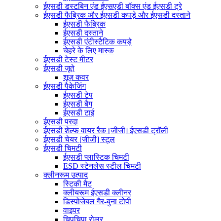
ईएसडी डस्टबिन एंड ईएसएडी बॉक्स एंड ईएसडी ट्रे
ईएसडी फैब्रिक और ईएसडी कपड़े और ईएसडी दस्ताने
ईएसडी फैब्रिक
ईएसडी दस्ताने
ईएसडी एंटीस्टैटिक कपड़े
चेहरे के लिए मास्क
ईएसडी टेस्ट मीटर
ईएसडी जूते
शूज़ कवर
ईएसडी पैकेजिंग
ईएसडी टेप
ईएसडी बैग
ईएसडी टाई
ईएसडी परदा
ईएसडी शेल्फ वायर रैक [जीजी] ईएसडी ट्रॉली
ईएसडी चेयर [जीजी] स्टूल
ईएसडी चिमटी
ईएसडी प्लास्टिक चिमटी
ESD स्टेनलेस स्टील चिमटी
क्लीनरूम उत्पाद
स्टिकी मैट
क्लीयरूम ईएसडी क्लीनर
डिस्पोजेबल गैर-बुना टोपी
वाइपर
चिपचिपा रोलर